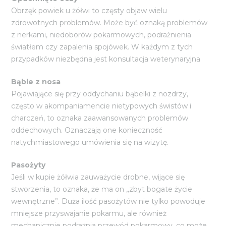
Obrzęk powiek u żółwi to częsty objaw wielu
zdrowotnych problemów. Może być oznaką problemów
z nerkami, niedoborów pokarmowych, podrażnienia
światłem czy zapalenia spojówek. W każdym z tych
przypadków niezbędna jest konsultacja weterynaryjna
Bąble z nosa
Pojawiające się przy oddychaniu bąbelki z nozdrzy,
często w akompaniamencie nietypowych świstów i
charczeń, to oznaka zaawansowanych problemów
oddechowych. Oznaczają one konieczność
natychmiastowego umówienia się na wizytę.
Pasożyty
Jeśli w kupie żółwia zauważycie drobne, wijące się
stworzenia, to oznaka, że ma on „zbyt bogate życie
wewnętrzne”. Duża ilość pasożytów nie tylko powoduje
mniejsze przyswajanie pokarmu, ale również
mechanicznie podrażnia przewód pokarmowy, co może