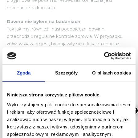
przyjmowanie pokarmu. Wówczas konieczna jest
mechaniczna korekcja.
Dawno nie byłem na badaniach
Tak jak my, również i nasi podopieczni powinni
przechodzić regularne kontrole zdrowia. W przypadku
żółwi wskazane jest, by pojawiły się u lekarza chociaż
dwa razy w roku.
Diagnostyka i leczenie
Zgoda
Szczegóły
O plikach cookies
żółwi w PulsVet Warszawa
Wykonacie u nas następujące badania kontrolne:
Niniejsza strona korzysta z plików cookie
Wykorzystujemy pliki cookie do spersonalizowania treści
badanie kliniczne
×
i reklam, aby oferować funkcje społecznościowe i
badanie parazytologiczne kału
analizować ruch w naszej witrynie. Informacje o tym, jak
korzystasz z naszej witryny, udostępniamy partnerom
badanie krwi
społecznościowym, reklamowym i analitycznym.
badanie RTG