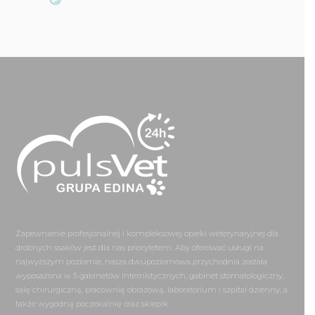
Zapewnienie profesjonalnej i kompleksowej opieki weterynaryjnej dla
drobnych ssaków jest dla nas priorytetem. Aby oferować usługi na
najwyższym poziomie, nasza dwupoziomowa przychodnia została
wyposażona w 5 gabinetów internistycznych, gabinet stomatologiczny,
salę chirurgiczną, pracownię obrazową, laboratorium i szpital dzienny, a
także wygodną poczekalnię oraz sklepik.