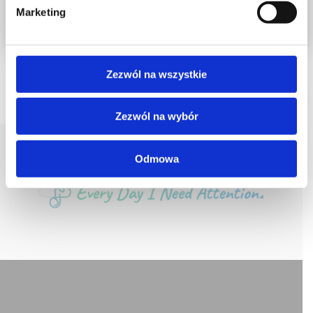
d
Marketing
y
Zezwól na wszystkie
Zezwól na wybór
Odmowa