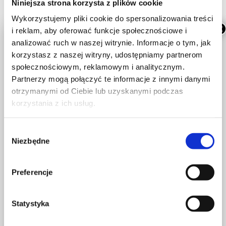
Niniejsza strona korzysta z plików cookie
weterynaryjną
Wykorzystujemy pliki cookie do spersonalizowania treści
×
i reklam, aby oferować funkcje społecznościowe i
ze swoim wężem
.
analizować ruch w naszej witrynie. Informacje o tym, jak
korzystasz z naszej witryny, udostępniamy partnerom
społecznościowym, reklamowym i analitycznym.
Zmieniamy adres!
Partnerzy mogą połączyć te informacje z innymi danymi
22 150 38 20
otrzymanymi od Ciebie lub uzyskanymi podczas
korzystania z ich usług.
Od października 2026 r.
będziemy przyjmować
W
pacjentów w naszej nowej
Niezbędne
y
lokalizacji.
b
ó
Przed przyjazdem na wizytę
w
Preferencje
r
październiku prosimy o
z
sprawdzenie aktualnego
g
Statystyka
adresu przychodni.
o