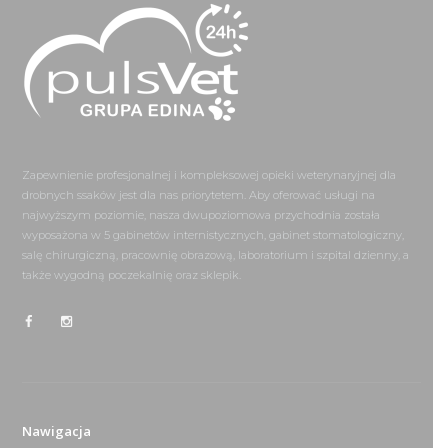
Zapewnienie profesjonalnej i kompleksowej opieki weterynaryjnej dla
drobnych ssaków jest dla nas priorytetem. Aby oferować usługi na
najwyższym poziomie, nasza dwupoziomowa przychodnia została
wyposażona w 5 gabinetów internistycznych, gabinet stomatologiczny,
salę chirurgiczną, pracownię obrazową, laboratorium i szpital dzienny, a
także wygodną poczekalnię oraz sklepik.
Nawigacja