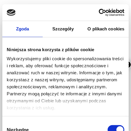
UMÓW WIZYTĘ
Zgoda
Szczegóły
O plikach cookies
Kinga Komuda
Strona główna
Recepcja
Kinga Komuda
Niniejsza strona korzysta z plików cookie
Wykorzystujemy pliki cookie do spersonalizowania treści
×
i reklam, aby oferować funkcje społecznościowe i
analizować ruch w naszej witrynie. Informacje o tym, jak
Kinga Komuda
korzystasz z naszej witryny, udostępniamy partnerom
społecznościowym, reklamowym i analitycznym.
Zmieniamy adres!
Partnerzy mogą połączyć te informacje z innymi danymi
Recepcja
otrzymanymi od Ciebie lub uzyskanymi podczas
korzystania z ich usług.
Od października 2026 r.
będziemy przyjmować
W
pacjentów w naszej nowej
Niezbędne
y