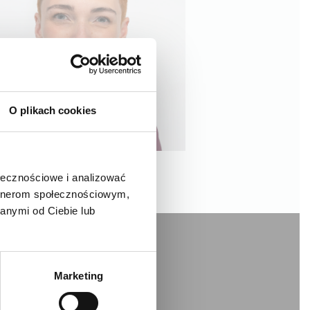
×
O plikach cookies
ołecznościowe i analizować
artnerom społecznościowym,
jentów w
anymi od Ciebie lub
simy o
Marketing
akt
i.