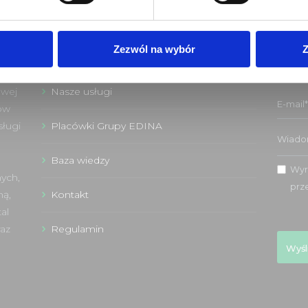
Strona główna
Zezwól na wybór
Z
Nasz zespół
Nasze usługi
owej
ów
Placówki Grupy EDINA
sługi
Baza wiedzy
Wyr
ych,
prz
Kontakt
ną,
al
Regulamin
az