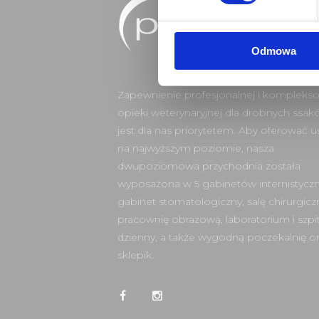
r
z
g
Odmowa
o
d
Zapewnienie profesjonalnej i kompleks
y
opieki weterynaryjnej dla drobnych ssak
jest dla nas priorytetem. Aby oferować u
na najwyższym poziomie, nasza
dwupoziomowa przychodnia została
wyposażona w 5 gabinetów internistyczn
gabinet stomatologiczny, salę chirurgicz
pracownię obrazową, laboratorium i szpit
dzienny, a także wygodną poczekalnię or
sklepik.