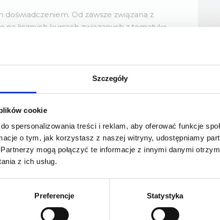
im doświadczeniem. Od zawsze związana z
ię na licznych kursach związanych z tematyką
ę specjalistyczną zdobywała na praktykach w
 się małymi ssakami lecznicy w Wielkiej Brytanii.
 chirurgią oraz anestezjologią.
Szczegóły
 wiewiórek oraz jednego małego dzika. Obecnie
ci, jednego psiego kawalera i rudego kocura.
Zmieniamy adres!
 plików cookie
do spersonalizowania treści i reklam, aby oferować funkcje sp
ormacje o tym, jak korzystasz z naszej witryny, udostępniamy p
ziernika 2026 r. będziemy przyjmować pac
Partnerzy mogą połączyć te informacje z innymi danymi otrzym
naszej nowej lokalizacji.
nia z ich usług.
 przyjazdem na wizytę
w październiku pro
Preferencje
Statystyka
Nawigacja
Kont
prawdzenie aktualnego adresu przychodn