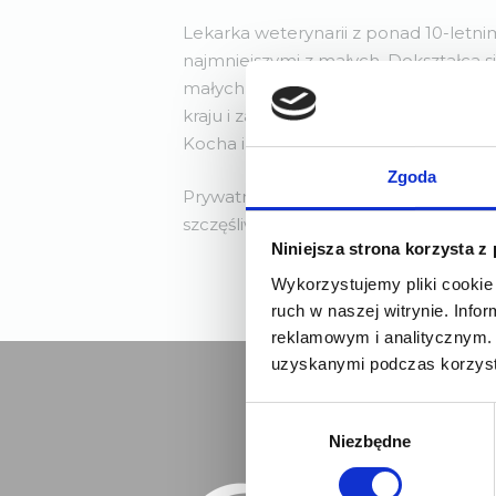
Lekarka weterynarii z ponad 10-letn
najmniejszymi z małych. Dokształca s
małych zwierząt egzotycznych. Wiedz
kraju i za granicą, w tym w zajmującej
Kocha internę, ale interesuje się także
Zgoda
Prywatnie odchowała kilka królików,
szczęśliwa mama dwójki ludzkich dzie
Niniejsza strona korzysta z
Wykorzystujemy pliki cookie 
ruch w naszej witrynie. Inf
Od paźd
reklamowym i analitycznym. 
uzyskanymi podczas korzysta
W
Przed
Niezbędne
y
s
b
ó