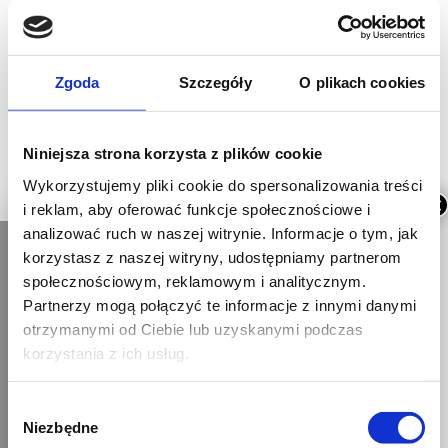
Zgoda
Szczegóły
O plikach cookies
Niniejsza strona korzysta z plików cookie
Wykorzystujemy pliki cookie do spersonalizowania treści
×
i reklam, aby oferować funkcje społecznościowe i
analizować ruch w naszej witrynie. Informacje o tym, jak
korzystasz z naszej witryny, udostępniamy partnerom
społecznościowym, reklamowym i analitycznym.
Zmieniamy adres!
Partnerzy mogą połączyć te informacje z innymi danymi
otrzymanymi od Ciebie lub uzyskanymi podczas
korzystania z ich usług.
Od października 2026 r.
będziemy przyjmować
W
pacjentów w naszej nowej
Niezbędne
y
lokalizacji.